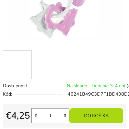
Dostupnosť
Na sklade - Dodanie 3-4 dni
(
Kód:
46241B49C3D7F1BD408D
€4,25
DO KOŠÍKA
Jednotková cena: