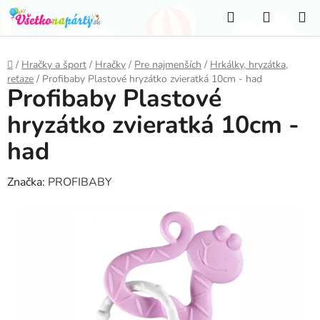
Prejsť
Hľadať
NÁKUP
na
KOŠÍK
obsah
Domov
/
Hračky a šport
/
Hračky
/
Pre najmenších
/
Hrkálky, hryzátka,
reťaze
/
Profibaby Plastové hryzátko zvieratká 10cm - had
Profibaby Plastové
hryzátko zvieratká 10cm -
had
Značka:
PROFIBABY