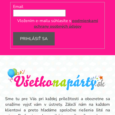
Email
Vložením e-mailu súhlasíte s
podmienkami
ochrany osobných údajov
PRIHLÁSIŤ SA
Z
á
p
ä
t
i
e
Sme tu pre Vás pri každej príležitosti a obozretne sa
snažíme vyjsť vám v ústrety. Záleží nám na každom
klientovi a preto hľadáme spoločne riešenia šité na