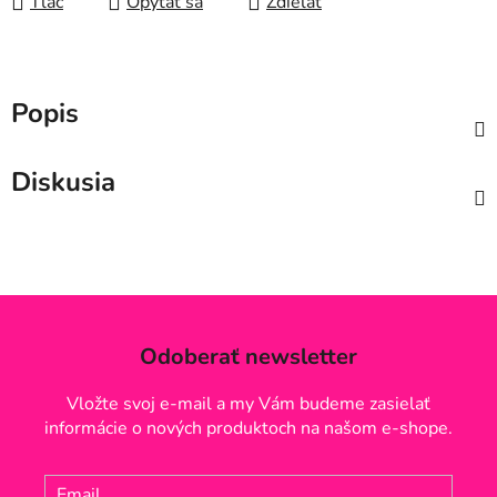
Tlač
Opýtať sa
Zdieľať
Popis
Diskusia
Odoberať newsletter
Vložte svoj e-mail a my Vám budeme zasielať
informácie o nových produktoch na našom e-shope.
Email