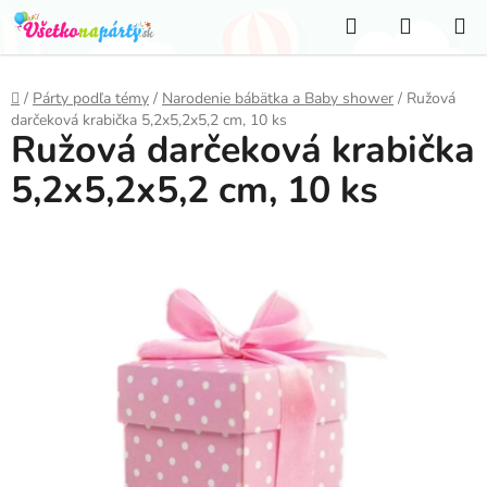
Prejsť
Hľadať
NÁKUP
na
KOŠÍK
obsah
Domov
/
Párty podľa témy
/
Narodenie bábätka a Baby shower
/
Ružová
darčeková krabička 5,2x5,2x5,2 cm, 10 ks
Ružová darčeková krabička
5,2x5,2x5,2 cm, 10 ks