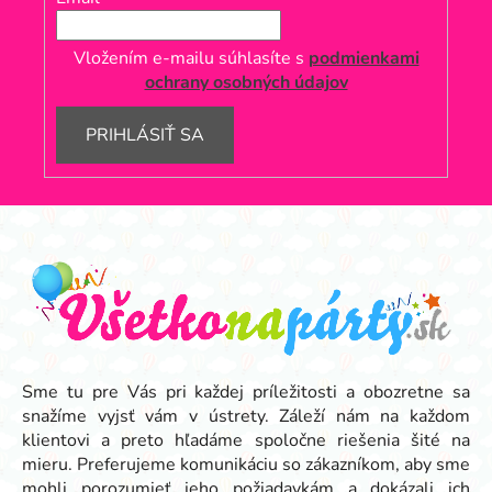
Vložením e-mailu súhlasíte s
podmienkami
ochrany osobných údajov
PRIHLÁSIŤ SA
Z
á
p
ä
t
i
e
Sme tu pre Vás pri každej príležitosti a obozretne sa
snažíme vyjsť vám v ústrety. Záleží nám na každom
klientovi a preto hľadáme spoločne riešenia šité na
mieru. Preferujeme komunikáciu so zákazníkom, aby sme
mohli porozumieť jeho požiadavkám a dokázali ich