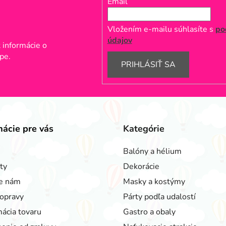
Email
Vložením e-mailu súhlasíte s
po
údajov
 informácie o
pe.
PRIHLÁSIŤ SA
mácie pre vás
Kategórie
Balóny a hélium
ty
Dekorácie
e nám
Masky a kostýmy
opravy
Párty podľa udalostí
ácia tovaru
Gastro a obaly