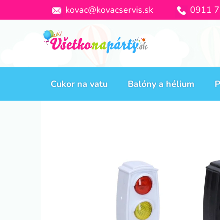
Prejsť
kovac@kovacservis.sk
0911 7
na
obsah
Cukor na vatu
Balóny a hélium
P