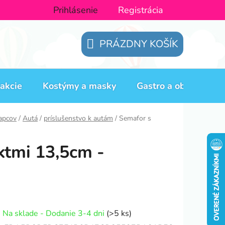
Prihlásenie
Registrácia
PRÁZDNY KOŠÍK
NÁKUPNÝ
KOŠÍK
akcie
Kostýmy a masky
Gastro a obaly
H
lapcov
/
Autá
/
príslušenstvo k autám
/
Semafor s
ktmi 13,5cm -
Na sklade - Dodanie 3-4 dni
(>5 ks)