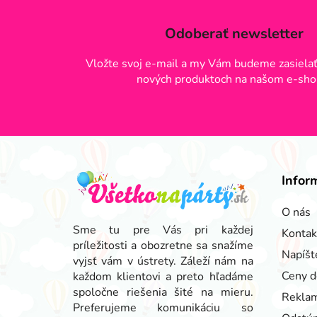
Odoberať newsletter
Vložte svoj e-mail a my Vám budeme zasielať
nových produktoch na našom e-sho
Z
á
Infor
p
ä
O nás
t
Sme tu pre Vás pri každej
Kontak
príležitosti a obozretne sa snažíme
i
Napíšt
vyjsť vám v ústrety. Záleží nám na
e
Ceny d
každom klientovi a preto hľadáme
spoločne riešenia šité na mieru.
Reklam
Preferujeme komunikáciu so