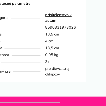
točné parametre
príslušenstvo k
gória
autám
8590331973026
a
13,5 cm
a
4 cm
ka
13,5 cm
tnosť
0,05 kg
3+
pre dievčatá aj
ný pre
chlapcov