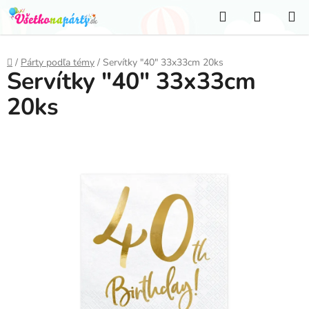
Prejsť
Hľadať
NÁKUP
na
KOŠÍK
obsah
Domov
/
Párty podľa témy
/
Servítky "40" 33x33cm 20ks
Servítky "40" 33x33cm
20ks