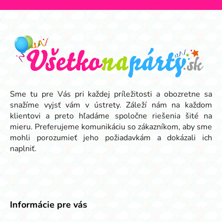
Z
á
p
ä
t
i
e
Sme tu pre Vás pri každej príležitosti a obozretne sa
snažíme vyjsť vám v ústrety. Záleží nám na každom
klientovi a preto hľadáme spoločne riešenia šité na
mieru. Preferujeme komunikáciu so zákazníkom, aby sme
mohli porozumieť jeho požiadavkám a dokázali ich
naplniť.
Informácie pre vás