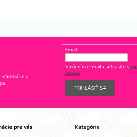
Email
Vložením e-mailu súhlasíte s
po
údajov
 informácie o
pe.
PRIHLÁSIŤ SA
mácie pre vás
Kategórie