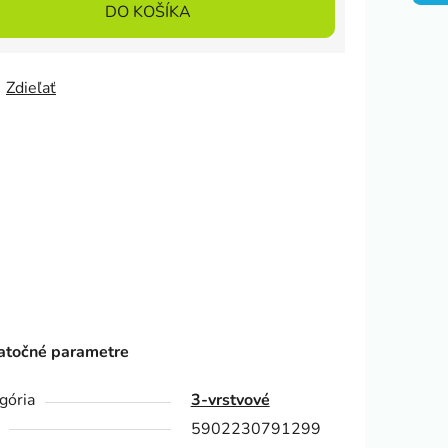
DO KOŠÍKA
Zdieľať
točné parametre
gória
3-vrstvové
5902230791299