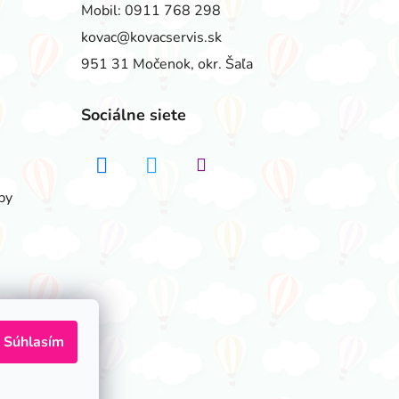
Mobil:
0911 768 298
kovac@kovacservis.sk
951 31 Močenok, okr. Šaľa
Sociálne siete
by
Súhlasím