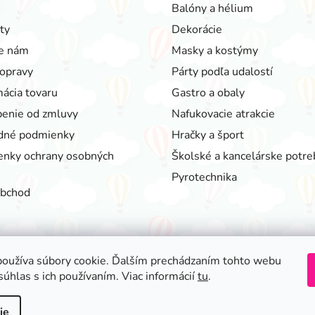
Balóny a hélium
ty
Dekorácie
e nám
Masky a kostýmy
opravy
Párty podľa udalostí
ácia tovaru
Gastro a obaly
enie od zmluvy
Nafukovacie atrakcie
dné podmienky
Hračky a šport
nky ochrany osobných
Školské a kancelárske potre
Pyrotechnika
obchod
oužíva súbory cookie. Ďalším prechádzaním tohto webu
Realizovalo štúdio ADATELIER
súhlas s ich používaním. Viac informácií
tu
.
ie