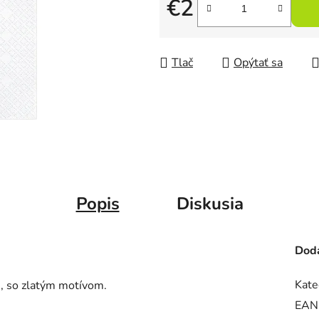
€2
Jednotková cena:
Tlač
Opýtať sa
Popis
Diskusia
Doda
Kate
e, so zlatým motívom.
EAN