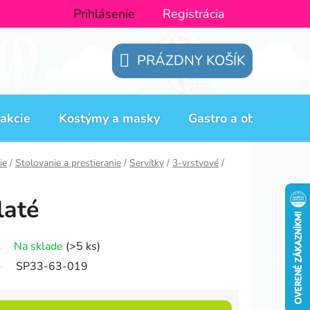
Prihlásenie
Registrácia
PRÁZDNY KOŠÍK
NÁKUPNÝ
KOŠÍK
akcie
Kostýmy a masky
Gastro a obaly
H
ie
/
Stolovanie a prestieranie
/
Servítky
/
3-vrstvové
/
laté
Na sklade
(>5 ks)
SP33-63-019