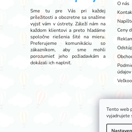
ä
O nás
t
Sme tu pre Vás pri každej
Kontak
príležitosti a obozretne sa snažíme
i
Napíšt
vyjsť vám v ústrety. Záleží nám na
e
Ceny d
každom klientovi a preto hľadáme
spoločne riešenia šité na mieru.
Reklam
Preferujeme komunikáciu so
Odstúp
zákazníkom, aby sme mohli
porozumieť jeho požiadavkám a
Obcho
dokázali ich naplniť.
Podmie
údajov
Veľko
Tento web p
vyjadrujete 
Nastaven