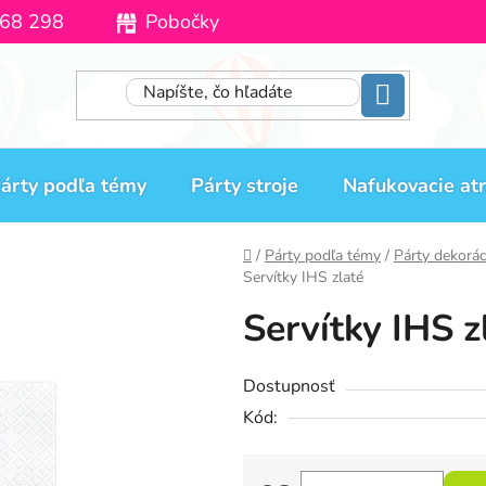
68 298
Pobočky
Moja objednávka
árty podľa témy
Párty stroje
Nafukovacie atr
Domov
/
Párty podľa témy
/
Párty dekorác
Servítky IHS zlaté
Servítky IHS z
Dostupnosť
Kód: