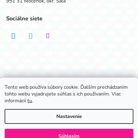
951 31 Močenok, okr. Šaľa
Sociálne siete
Realizovalo štúdio ADATELIER
Tento web používa súbory cookie. Ďalším prechádzaním
tohto webu vyjadrujete súhlas s ich používaním. Viac
Vytvoril Shoptet
informácií
tu
.
Copyright 2026
Všetko na párty
. Všetky práva
vyhradené.
Nastavenie
Súhlasím