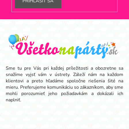
PRIHLÁSIŤ SA
Z
á
p
ä
t
i
e
Sme tu pre Vás pri každej príležitosti a obozretne sa
snažíme vyjsť vám v ústrety. Záleží nám na každom
klientovi a preto hľadáme spoločne riešenia šité na
mieru. Preferujeme komunikáciu so zákazníkom, aby sme
mohli porozumieť jeho požiadavkám a dokázali ich
naplniť.