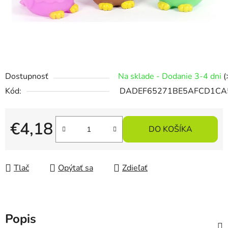
Dostupnosť
Na sklade - Dodanie 3-4 dni
(
Kód:
DADEF65271BE5AFCD1CA
€4,18
DO KOŠÍKA
Jednotková cena:
Tlač
Opýtať sa
Zdieľať
Popis