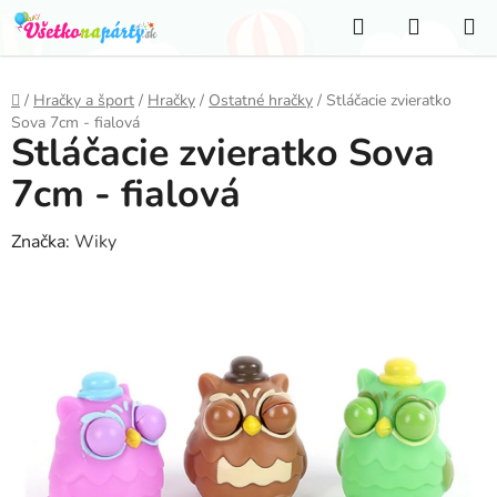
Prejsť
Hľadať
NÁKUP
na
KOŠÍK
obsah
Domov
/
Hračky a šport
/
Hračky
/
Ostatné hračky
/
Stláčacie zvieratko
Sova 7cm - fialová
Stláčacie zvieratko Sova
7cm - fialová
Značka:
Wiky