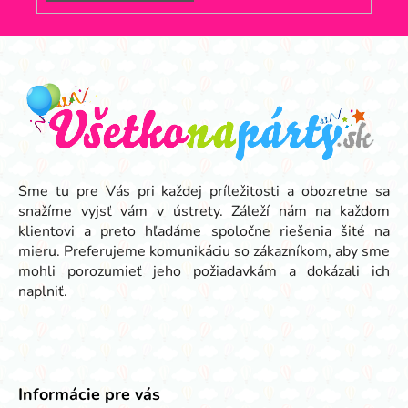
Z
á
p
ä
t
i
e
Sme tu pre Vás pri každej príležitosti a obozretne sa
snažíme vyjsť vám v ústrety. Záleží nám na každom
klientovi a preto hľadáme spoločne riešenia šité na
mieru. Preferujeme komunikáciu so zákazníkom, aby sme
mohli porozumieť jeho požiadavkám a dokázali ich
naplniť.
Informácie pre vás