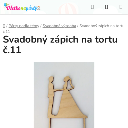
Prejsť
Hľadať
NÁKUP
na
KOŠÍK
obsah
Domov
/
Párty podľa témy
/
Svadobná výzdoba
/
Svadobný zápich na tortu
č.11
Svadobný zápich na tortu
č.11