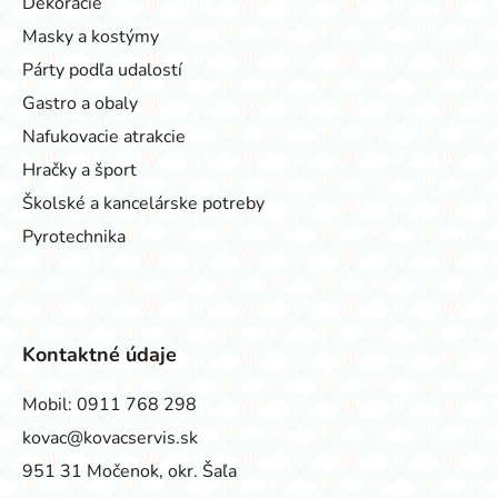
Dekorácie
Masky a kostýmy
Párty podľa udalostí
Gastro a obaly
Nafukovacie atrakcie
Hračky a šport
Školské a kancelárske potreby
Pyrotechnika
Kontaktné údaje
Mobil:
0911 768 298
kovac@kovacservis.sk
951 31 Močenok, okr. Šaľa