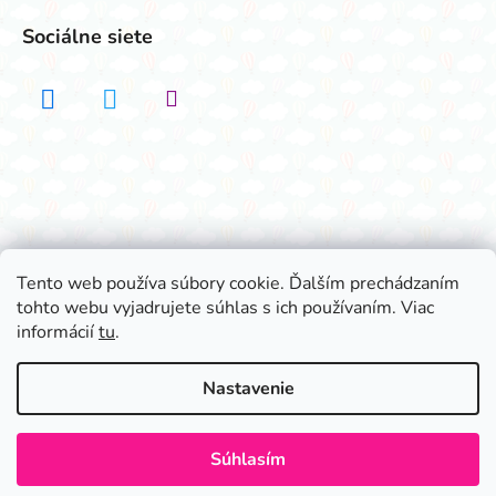
Sociálne siete
Realizovalo štúdio ADATELIER
Tento web používa súbory cookie. Ďalším prechádzaním
tohto webu vyjadrujete súhlas s ich používaním. Viac
Vytvoril Shoptet
informácií
tu
.
Copyright 2026
Všetko na párty
. Všetky práva
vyhradené.
Nastavenie
Súhlasím