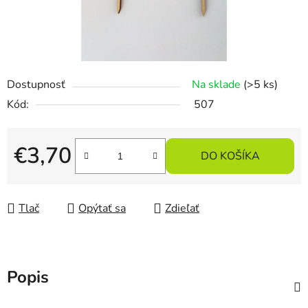
Dostupnosť
Na sklade
(>5 ks)
Kód:
507
€3,70
DO KOŠÍKA
Jednotková cena:
Tlač
Opýtať sa
Zdieľať
Popis