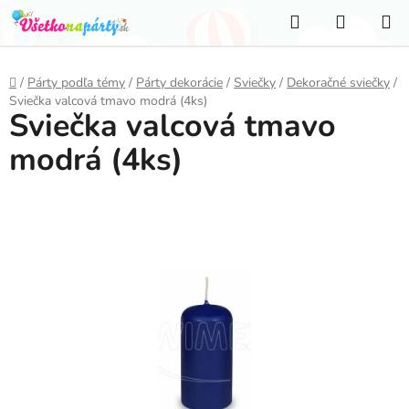
Prejsť
Hľadať
NÁKUP
na
KOŠÍK
obsah
Domov
/
Párty podľa témy
/
Párty dekorácie
/
Sviečky
/
Dekoračné sviečky
/
Sviečka valcová tmavo modrá (4ks)
Sviečka valcová tmavo
modrá (4ks)