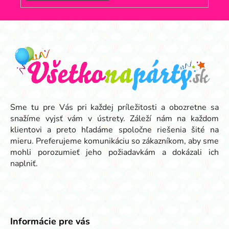
Z
á
p
ä
t
i
e
Sme tu pre Vás pri každej príležitosti a obozretne sa
snažíme vyjsť vám v ústrety. Záleží nám na každom
klientovi a preto hľadáme spoločne riešenia šité na
mieru. Preferujeme komunikáciu so zákazníkom, aby sme
mohli porozumieť jeho požiadavkám a dokázali ich
naplniť.
Informácie pre vás