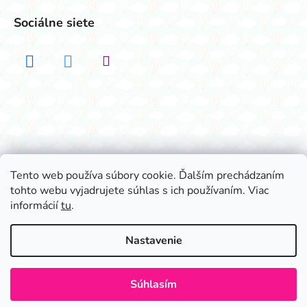
Sociálne siete
Realizovalo štúdio ADATELIER
Tento web používa súbory cookie. Ďalším prechádzaním
tohto webu vyjadrujete súhlas s ich používaním. Viac
Vytvoril Shoptet
informácií
tu
.
Copyright 2026
Všetko na párty
. Všetky práva
vyhradené.
Nastavenie
Súhlasím