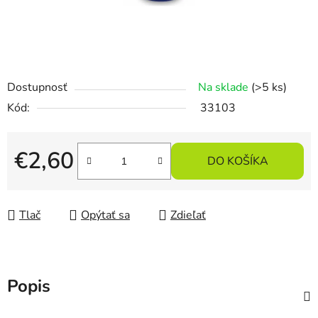
Dostupnosť
Na sklade
(>5 ks)
Kód:
33103
€2,60
DO KOŠÍKA
Jednotková cena:
Tlač
Opýtať sa
Zdieľať
Popis