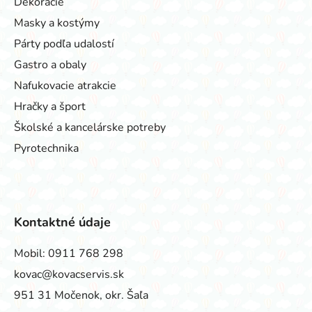
Dekorácie
Masky a kostýmy
Párty podľa udalostí
Gastro a obaly
Nafukovacie atrakcie
Hračky a šport
Školské a kancelárske potreby
Pyrotechnika
Kontaktné údaje
Mobil:
0911 768 298
kovac@kovacservis.sk
951 31 Močenok, okr. Šaľa