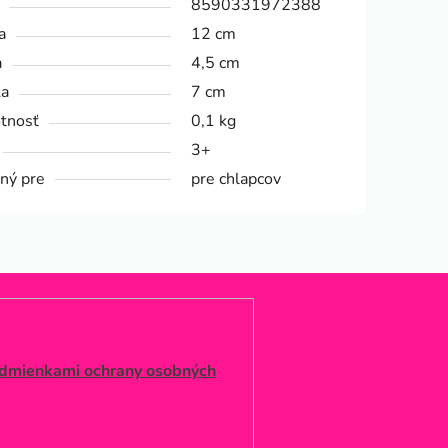
8590331972388
a
12 cm
a
4,5 cm
ka
7 cm
tnosť
0,1 kg
3+
ný pre
pre chlapcov
dmienkami ochrany osobných