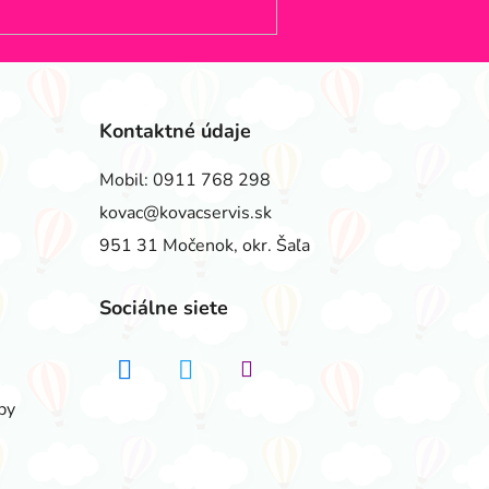
Kontaktné údaje
Mobil:
0911 768 298
kovac@kovacservis.sk
951 31 Močenok, okr. Šaľa
Sociálne siete
by