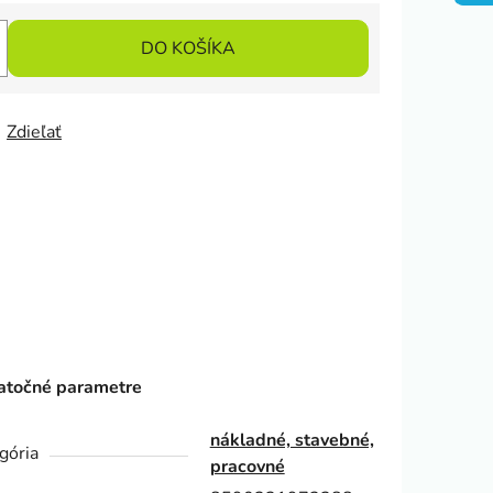
DO KOŠÍKA
Zdieľať
točné parametre
nákladné, stavebné,
gória
pracovné