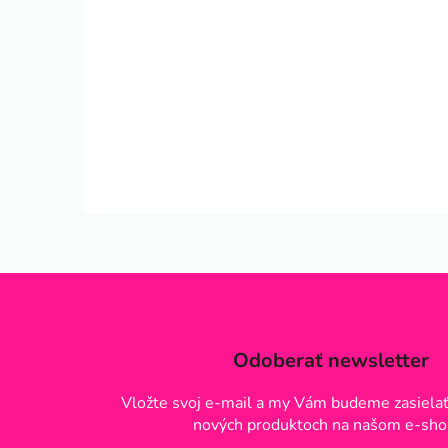
Odoberať newsletter
Vložte svoj e-mail a my Vám budeme zasielať
nových produktoch na našom e-sho