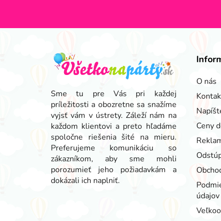
Z
á
Infor
p
ä
O nás
t
Sme tu pre Vás pri každej
Kontak
príležitosti a obozretne sa snažíme
i
Napíšt
vyjsť vám v ústrety. Záleží nám na
e
Ceny d
každom klientovi a preto hľadáme
spoločne riešenia šité na mieru.
Reklam
Preferujeme komunikáciu so
Odstúp
zákazníkom, aby sme mohli
porozumieť jeho požiadavkám a
Obcho
dokázali ich naplniť.
Podmie
údajov
Veľko