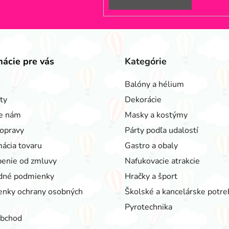
mácie pre vás
Kategórie
Balóny a hélium
ty
Dekorácie
e nám
Masky a kostýmy
opravy
Párty podľa udalostí
ácia tovaru
Gastro a obaly
enie od zmluvy
Nafukovacie atrakcie
dné podmienky
Hračky a šport
nky ochrany osobných
Školské a kancelárske potre
Pyrotechnika
obchod