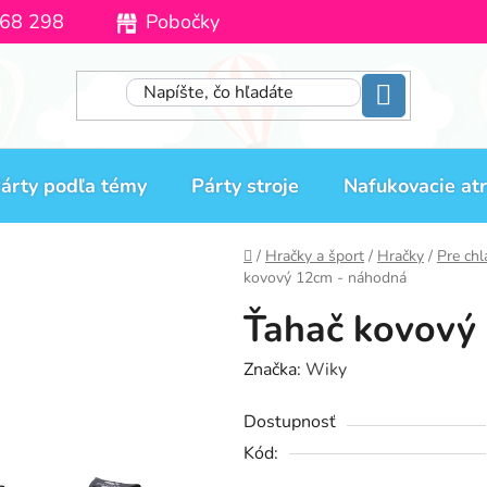
68 298
Pobočky
Moja objednávka
árty podľa témy
Párty stroje
Nafukovacie atr
Domov
/
Hračky a šport
/
Hračky
/
Pre ch
kovový 12cm - náhodná
Ťahač kovový
Značka:
Wiky
Dostupnosť
Kód: