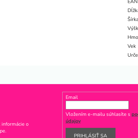
EAN
Dĺžk
Šírk
Výš
Hmo
Vek
Urče
Email
Vložením e-mailu súhlasíte s
po
údajov
 informácie o
pe.
PRIHLÁSIŤ SA