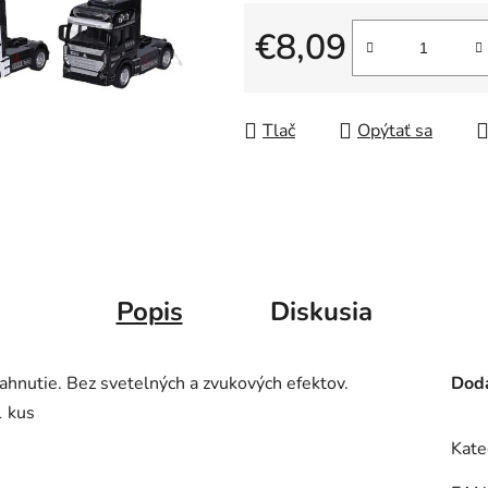
€8,09
Jednotková cena:
Tlač
Opýtať sa
Popis
Diskusia
hnutie. Bez svetelných a zvukových efektov.
Doda
1 kus
Kate