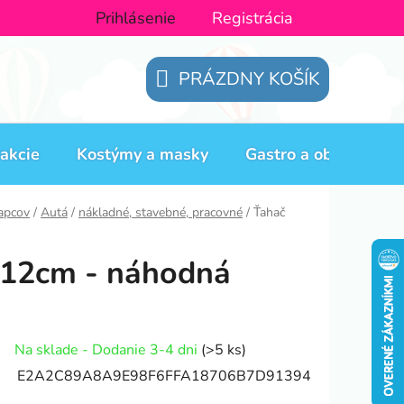
Prihlásenie
Registrácia
PRÁZDNY KOŠÍK
NÁKUPNÝ
KOŠÍK
akcie
Kostýmy a masky
Gastro a obaly
H
lapcov
/
Autá
/
nákladné, stavebné, pracovné
/
Ťahač
 12cm - náhodná
Na sklade - Dodanie 3-4 dni
(>5 ks)
E2A2C89A8A9E98F6FFA18706B7D91394