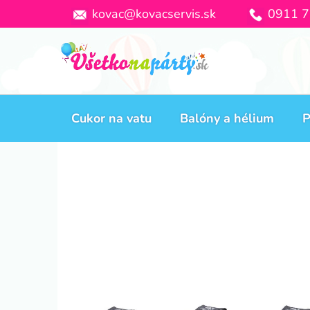
Prejsť
kovac@kovacservis.sk
0911 7
na
obsah
Cukor na vatu
Balóny a hélium
P