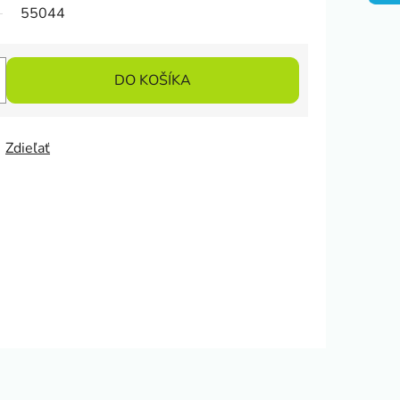
55044
DO KOŠÍKA
Zdieľať