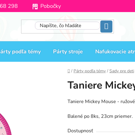
68 298
Pobočky
Moja objednávka
árty podľa témy
Párty stroje
Nafukovacie atr
Domov
/
Párty podľa témy
/
Sady pre deti
Taniere Micke
Taniere Mickey Mouse - ružové
Balené po 8ks, 23cm priemer.
Dostupnosť