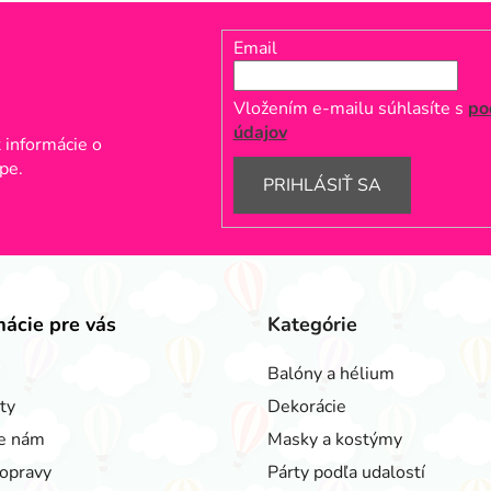
Email
Vložením e-mailu súhlasíte s
po
údajov
 informácie o
pe.
PRIHLÁSIŤ SA
mácie pre vás
Kategórie
Balóny a hélium
ty
Dekorácie
e nám
Masky a kostýmy
opravy
Párty podľa udalostí