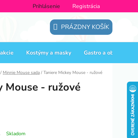
Prihlásenie
Registrácia
PRÁZDNY KOŠÍK
NÁKUPNÝ
KOŠÍK
akcie
Kostýmy a masky
Gastro a obaly
H
/
Minnie Mouse sada
/
Taniere Mickey Mouse - ružové
y Mouse - ružové
Skladom