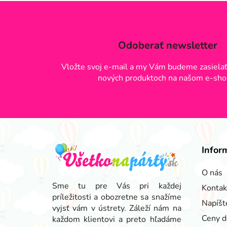
Odoberať newsletter
Vložte svoj e-mail a my Vám budeme zasielať
nových produktoch na našom e-sho
Z
á
Infor
p
ä
O nás
t
Sme tu pre Vás pri každej
Kontak
príležitosti a obozretne sa snažíme
i
Napíšt
vyjsť vám v ústrety. Záleží nám na
e
Ceny d
každom klientovi a preto hľadáme