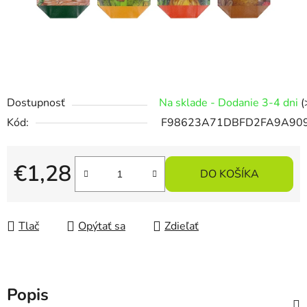
Dostupnosť
Na sklade - Dodanie 3-4 dni
(
Kód:
F98623A71DBFD2FA9A90
€1,28
DO KOŠÍKA
Jednotková cena:
Tlač
Opýtať sa
Zdieľať
Popis