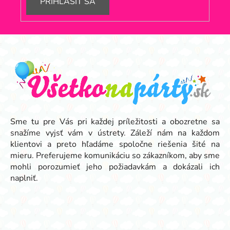
PRIHLÁSIŤ SA
Z
á
p
ä
t
i
e
Sme tu pre Vás pri každej príležitosti a obozretne sa
snažíme vyjsť vám v ústrety. Záleží nám na každom
klientovi a preto hľadáme spoločne riešenia šité na
mieru. Preferujeme komunikáciu so zákazníkom, aby sme
mohli porozumieť jeho požiadavkám a dokázali ich
naplniť.