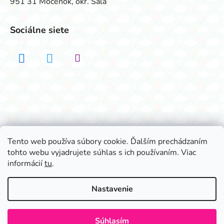
951 31 Močenok, okr. Šaľa
Sociálne siete
Realizovalo štúdio ADATELIER
Tento web používa súbory cookie. Ďalším prechádzaním
tohto webu vyjadrujete súhlas s ich používaním. Viac
Vytvoril Shoptet
informácií
tu
.
Copyright 2026
Všetko na párty
. Všetky práva
vyhradené.
Nastavenie
Súhlasím