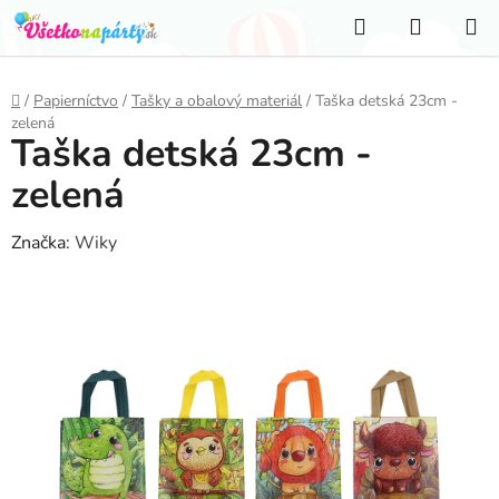
Prejsť
Hľadať
NÁKUP
na
KOŠÍK
obsah
Domov
/
Papierníctvo
/
Tašky a obalový materiál
/
Taška detská 23cm -
zelená
Taška detská 23cm -
zelená
Značka:
Wiky