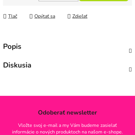
Jednotková cena:
Tlač
Opýtať sa
Zdieľať
Popis
Diskusia
Odoberať newsletter
Vložte svoj e-mail a my Vám budeme zasielať
informácie o nových produktoch na našom e-shope.