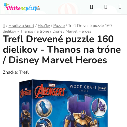
Prejsť
Hľadať
NÁKUP
na
KOŠÍK
obsah
Domov
/
Hračky a šport
/
Hračky
/
Puzzle
/
Trefl Drevené puzzle 160
dielikov - Thanos na tróne / Disney Marvel Heroes
Trefl Drevené puzzle 160
dielikov - Thanos na tróne
/ Disney Marvel Heroes
Značka:
Trefl