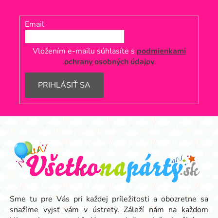
Email
Vložením e-mailu súhlasíte s
podmienkami
ochrany osobných údajov
PRIHLÁSIŤ SA
Z
á
p
ä
t
i
e
Sme tu pre Vás pri každej príležitosti a obozretne sa
snažíme vyjsť vám v ústrety. Záleží nám na každom