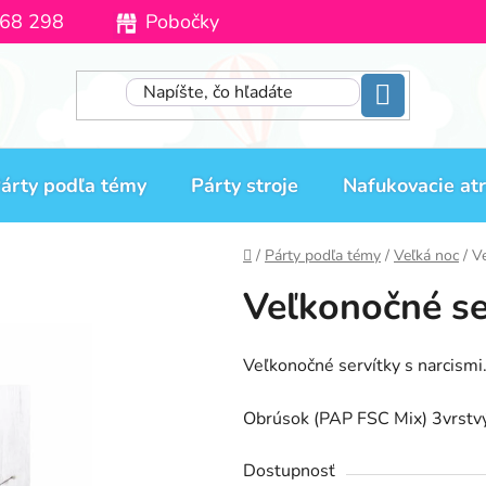
68 298
Pobočky
Moja objednávka
árty podľa témy
Párty stroje
Nafukovacie atr
Domov
/
Párty podľa témy
/
Veľká noc
/
Ve
Veľkonočné se
Veľkonočné servítky s narcismi
Obrúsok (PAP FSC Mix) 3vrstvý
Dostupnosť