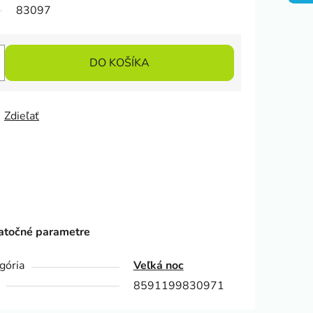
83097
DO KOŠÍKA
Zdieľať
točné parametre
gória
Veľká noc
8591199830971