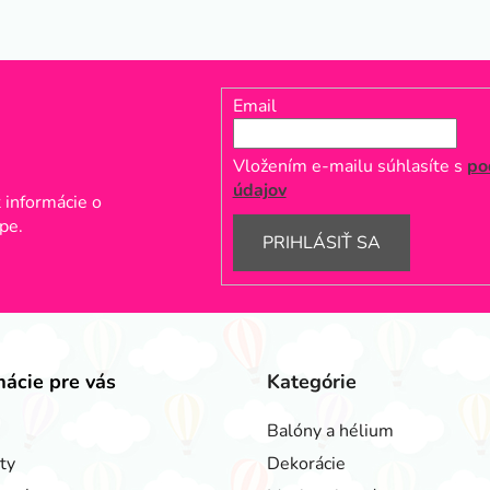
Email
Vložením e-mailu súhlasíte s
po
údajov
 informácie o
pe.
PRIHLÁSIŤ SA
mácie pre vás
Kategórie
Balóny a hélium
ty
Dekorácie