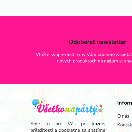
Odoberať newsletter
Vložte svoj e-mail a my Vám budeme zasielať
nových produktoch na našom e-sho
Z
á
Infor
p
ä
O nás
t
Sme tu pre Vás pri každej
Kontak
príležitosti a obozretne sa snažíme