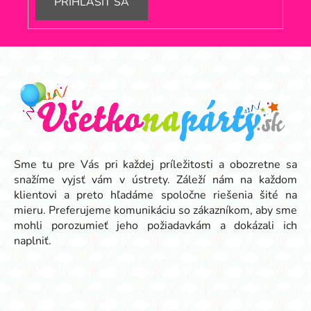
PRIHLÁSIŤ SA
Z
á
p
ä
t
i
e
Sme tu pre Vás pri každej príležitosti a obozretne sa
snažíme vyjsť vám v ústrety. Záleží nám na každom
klientovi a preto hľadáme spoločne riešenia šité na
mieru. Preferujeme komunikáciu so zákazníkom, aby sme
mohli porozumieť jeho požiadavkám a dokázali ich
naplniť.