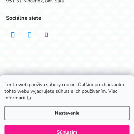
951 31 Močenok, okr. Šaľa
Sociálne siete
Realizovalo štúdio ADATELIER
Tento web používa súbory cookie. Ďalším prechádzaním
tohto webu vyjadrujete súhlas s ich používaním. Viac
Vytvoril Shoptet
informácií
tu
.
Copyright 2026
Všetko na párty
. Všetky práva
vyhradené.
Nastavenie
Súhlasím