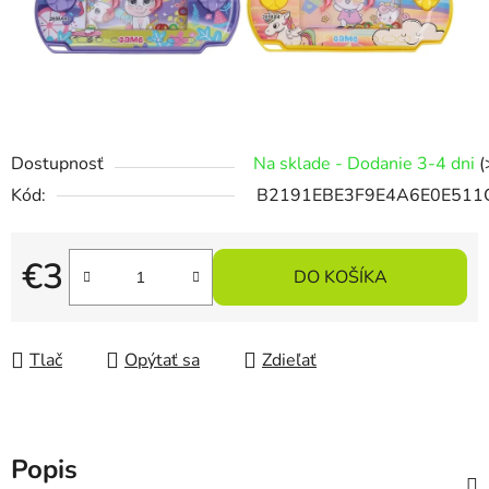
Dostupnosť
Na sklade - Dodanie 3-4 dni
(
Kód:
B2191EBE3F9E4A6E0E511
€3
DO KOŠÍKA
Jednotková cena:
Tlač
Opýtať sa
Zdieľať
Popis