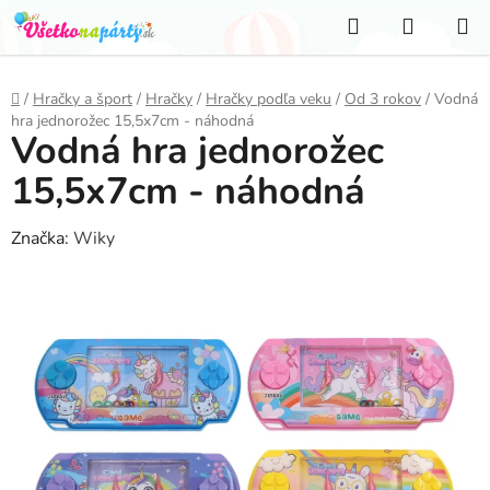
Prejsť
Hľadať
NÁKUP
na
KOŠÍK
obsah
Domov
/
Hračky a šport
/
Hračky
/
Hračky podľa veku
/
Od 3 rokov
/
Vodná
hra jednorožec 15,5x7cm - náhodná
Vodná hra jednorožec
15,5x7cm - náhodná
Značka:
Wiky