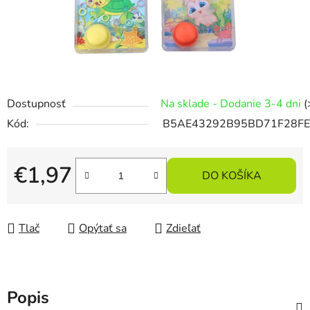
Dostupnosť
Na sklade - Dodanie 3-4 dni
(
Kód:
B5AE43292B95BD71F28F
€1,97
DO KOŠÍKA
Jednotková cena:
Tlač
Opýtať sa
Zdieľať
Popis