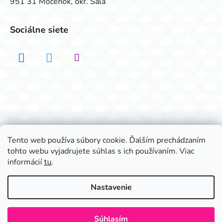
951 31 Močenok, okr. Šaľa
Sociálne siete
Realizovalo štúdio ADATELIER
Tento web používa súbory cookie. Ďalším prechádzaním
tohto webu vyjadrujete súhlas s ich používaním. Viac
Vytvoril Shoptet
informácií
tu
.
Copyright 2026
Všetko na párty
. Všetky práva
vyhradené.
Nastavenie
Súhlasím