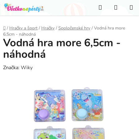
Prejsť
Hľadať
NÁKUP
na
KOŠÍK
obsah
Domov
/
Hračky a šport
/
Hračky
/
Spoločenské hry
/
Vodná hra more
6,5cm - náhodná
Vodná hra more 6,5cm -
náhodná
Značka:
Wiky