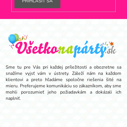
PRIHLÁSIŤ SA
Z
á
p
ä
t
i
e
Sme tu pre Vás pri každej príležitosti a obozretne sa
snažíme vyjsť vám v ústrety. Záleží nám na každom
klientovi a preto hľadáme spoločne riešenia šité na
mieru. Preferujeme komunikáciu so zákazníkom, aby sme
mohli porozumieť jeho požiadavkám a dokázali ich
naplniť.