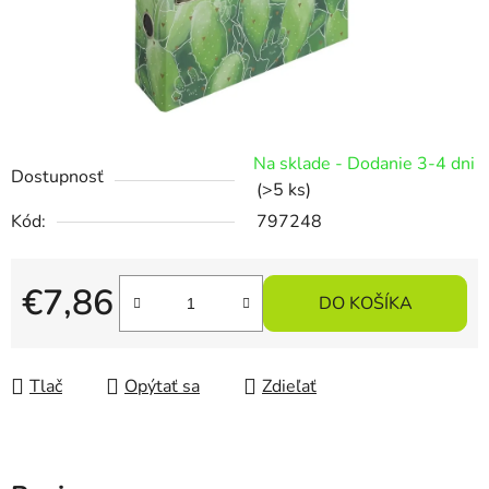
Na sklade - Dodanie 3-4 dni
Dostupnosť
(>5 ks)
Kód:
797248
€7,86
DO KOŠÍKA
Jednotková cena:
Tlač
Opýtať sa
Zdieľať