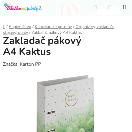
Prejsť
Hľadať
NÁKUP
na
KOŠÍK
obsah
Domov
/
Papierníctvo
/
Kancelárske potreby
/
Organizéry, zakladače,
stojany, obaly
/
Zakladač pákový A4 Kaktus
Zakladač pákový
A4 Kaktus
Značka:
Karton PP