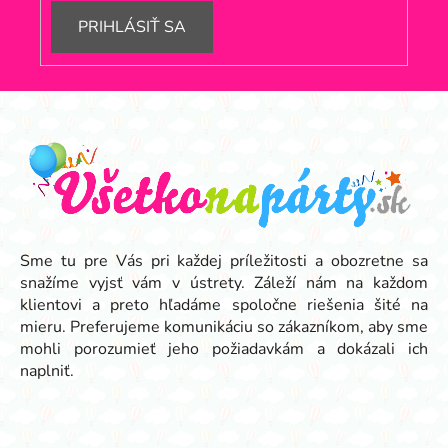
PRIHLÁSIŤ SA
Z
á
p
ä
t
i
e
Sme tu pre Vás pri každej príležitosti a obozretne sa
snažíme vyjsť vám v ústrety. Záleží nám na každom
klientovi a preto hľadáme spoločne riešenia šité na
mieru. Preferujeme komunikáciu so zákazníkom, aby sme
mohli porozumieť jeho požiadavkám a dokázali ich
naplniť.