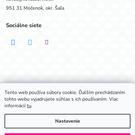
951 31 Močenok, okr. Šaľa
Sociálne siete
Realizovalo štúdio ADATELIER
Tento web používa súbory cookie. Ďalším prechádzaním
tohto webu vyjadrujete súhlas s ich používaním. Viac
Vytvoril Shoptet
informácií
tu
.
Copyright 2026
Všetko na párty
. Všetky práva
vyhradené.
Nastavenie