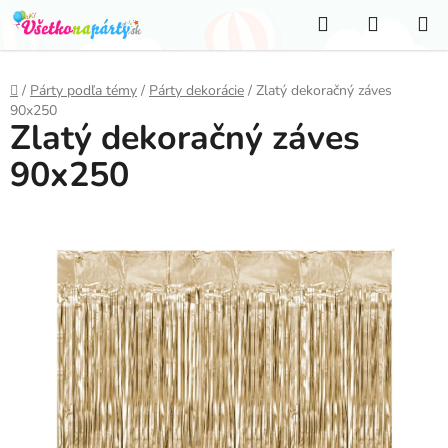
Prejsť
Hľadať
NÁKUP
na
KOŠÍK
obsah
Domov
/
Párty podľa témy
/
Párty dekorácie
/
Zlatý dekoračný záves
90x250
Zlatý dekoračný záves
90x250