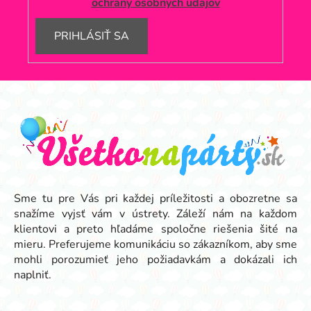
ochrany osobných údajov
PRIHLÁSIŤ SA
Z
á
p
ä
t
i
e
Sme tu pre Vás pri každej príležitosti a obozretne sa
snažíme vyjsť vám v ústrety. Záleží nám na každom
klientovi a preto hľadáme spoločne riešenia šité na
mieru. Preferujeme komunikáciu so zákazníkom, aby sme
mohli porozumieť jeho požiadavkám a dokázali ich
naplniť.