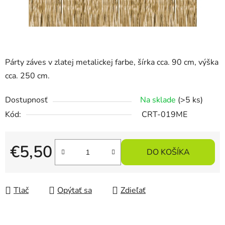
Párty záves v zlatej metalickej farbe, šírka cca.
90 cm, výška
cca.
250 cm.
Dostupnosť
Na sklade
(>5 ks)
Kód:
CRT-019ME
€5,50
DO KOŠÍKA
Jednotková cena:
Tlač
Opýtať sa
Zdieľať