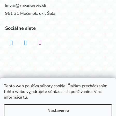
kovac@kovacservis.sk
951 31 Močenok, okr. Šaľa
Sociálne siete
Realizovalo štúdio ADATELIER
Tento web používa súbory cookie. Ďalším prechádzaním
tohto webu vyjadrujete súhlas s ich používaním. Viac
Vytvoril Shoptet
informácií
tu
.
Copyright 2026
Všetko na párty
. Všetky práva
vyhradené.
Nastavenie