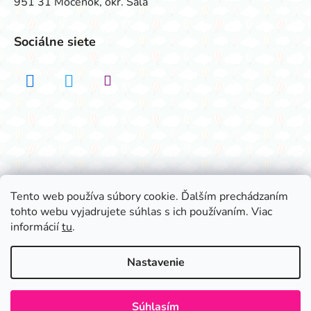
951 31 Močenok, okr. Šaľa
Sociálne siete
Realizovalo štúdio ADATELIER
Tento web používa súbory cookie. Ďalším prechádzaním
tohto webu vyjadrujete súhlas s ich používaním. Viac
Vytvoril Shoptet
informácií
tu
.
Copyright 2026
Všetko na párty
. Všetky práva
vyhradené.
Nastavenie
Súhlasím