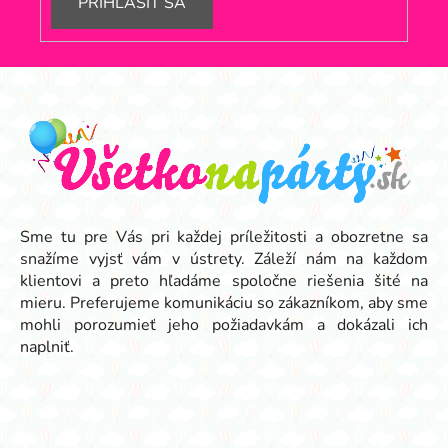
PRIHLÁSIŤ SA
Z
á
p
ä
t
i
e
Sme tu pre Vás pri každej príležitosti a obozretne sa
snažíme vyjsť vám v ústrety. Záleží nám na každom
klientovi a preto hľadáme spoločne riešenia šité na
mieru. Preferujeme komunikáciu so zákazníkom, aby sme
mohli porozumieť jeho požiadavkám a dokázali ich
naplniť.