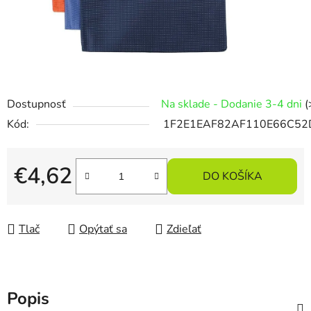
Dostupnosť
Na sklade - Dodanie 3-4 dni
(
Kód:
1F2E1EAF82AF110E66C52
€4,62
DO KOŠÍKA
Jednotková cena:
Tlač
Opýtať sa
Zdieľať
Popis