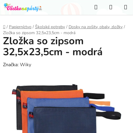
Prejsť
Hľadať
NÁKUP
na
KOŠÍK
obsah
Domov
/
Papierníctvo
/
Školské potreby
/
Dosky na zošity, obaly, zložky
/
Zložka so zipsom 32,5x23,5cm - modrá
Zložka so zipsom
32,5x23,5cm - modrá
Značka:
Wiky