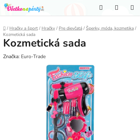
Prejsť
Hľadať
NÁKUP
na
KOŠÍK
obsah
Domov
/
Hračky a šport
/
Hračky
/
Pre dievčatá
/
Šperky, móda, kozmetika
/
Kozmetická sada
Kozmetická sada
Značka:
Euro-Trade