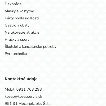
Dekorácie
Masky a kostýmy
Párty podľa udalostí
Gastro a obaly
Nafukovacie atrakcie
Hračky a šport
Školské a kancelárske potreby
Pyrotechnika
Kontaktné údaje
Mobil:
0911 768 298
kovac@kovacservis.sk
951 31 Močenok, okr. Šaľa