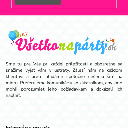
Z
á
p
ä
t
i
e
Sme tu pre Vás pri každej príležitosti a obozretne sa
snažíme vyjsť vám v ústrety. Záleží nám na každom
klientovi a preto hľadáme spoločne riešenia šité na
mieru. Preferujeme komunikáciu so zákazníkom, aby sme
mohli porozumieť jeho požiadavkám a dokázali ich
naplniť.
Informácie pre vás