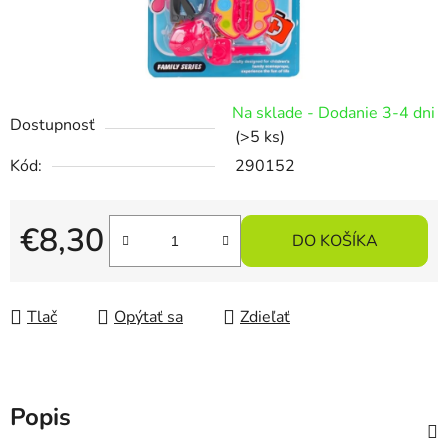
Na sklade - Dodanie 3-4 dni
Dostupnosť
(>5 ks)
Kód:
290152
€8,30
DO KOŠÍKA
Jednotková cena:
Tlač
Opýtať sa
Zdieľať
Popis