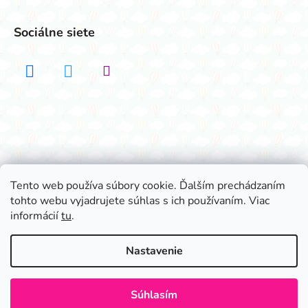
Sociálne siete
Realizovalo štúdio ADATELIER
Tento web používa súbory cookie. Ďalším prechádzaním
tohto webu vyjadrujete súhlas s ich používaním. Viac
Vytvoril Shoptet
informácií
tu
.
Copyright 2026
Všetko na párty
. Všetky práva
vyhradené.
Nastavenie
Súhlasím