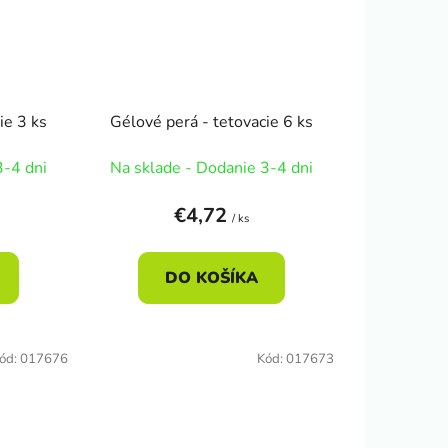
ie 3 ks
Gélové perá - tetovacie 6 ks
3-4 dni
Na sklade - Dodanie 3-4 dni
€4,72
/ ks
DO KOŠÍKA
ód:
017676
Kód:
017673