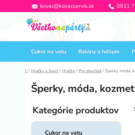
Prejsť
kovac@kovacservis.sk
0911 7
na
obsah
Cukor na vatu
Balóny a hélium
P
Domov
/
Hračky a šport
/
Hračky
/
Pre dievčatá
/
Šperky, móda, k
Šperky, móda, kozmet
B
o
č
K
Preskočiť
n
a
Cukor na vatu
kategórie