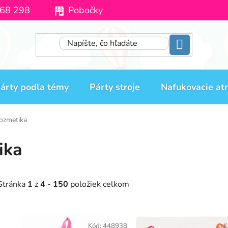
68 298
Pobočky
Moja objednávka
árty podľa témy
Párty stroje
Nafukovacie atr
ozmetika
ika
Stránka
1
z
4
-
150
položiek celkom
V
Kód:
448938
K