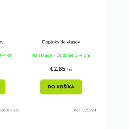
ov
Doplnky do vlasov
3-4 dni
Na sklade - Dodanie 3-4 dni
€2,65
/ ks
DO KOŠÍKA
ód:
057620
Kód:
025924