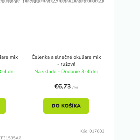
C38EB90B1
1897BB6FB093A2B89954806E638583A8
iare mix
Čelenka a slnečné okuliare mix
- ružová
3-4 dni
Na sklade - Dodanie 3-4 dni
€6,73
/ ks
DO KOŠÍKA
Kód:
017682
CF31535A6