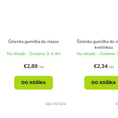
Čelenka gumička do vlasov
Čelenka gumička do v
kvetinkou
Na sklade - Dodanie 3-4 dni
Na sklade - Dodanie 
€2,89
€2,34
/ ks
/ ks
DO KOŠÍKA
DO KOŠÍKA
Kód:
057624
K