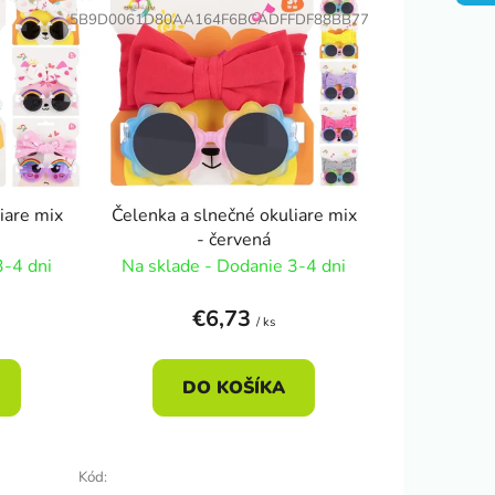
n
5B9D0061D80AA164F6BCADFFDF88BB77
i
e
p
r
o
d
u
iare mix
Čelenka a slnečné okuliare mix
k
- červená
t
3-4 dni
Na sklade - Dodanie 3-4 dni
o
v
€6,73
/ ks
DO KOŠÍKA
Kód: