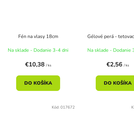
Fén na vlasy 18cm
Gélové perá - tetovac
Na sklade - Dodanie 3-4 dni
Na sklade - Dodanie 
€10,38
€2,56
/ ks
/ ks
DO KOŠÍKA
DO KOŠÍKA
Kód:
017672
K