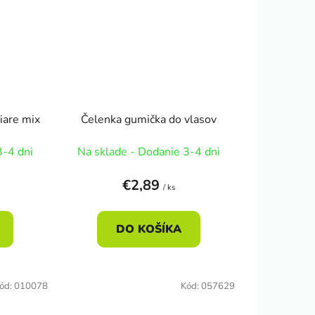
iare mix
Čelenka gumička do vlasov
3-4 dni
Na sklade - Dodanie 3-4 dni
€2,89
/ ks
DO KOŠÍKA
ód:
010078
Kód:
057629