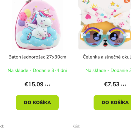
ý
p
s
p
r
o
d
Batoh jednorožec 27x30cm
Čelenka a slnečné okul
u
k
Na sklade - Dodanie 3-4 dni
Na sklade - Dodanie 
t
o
€15,09
€7,53
/ ks
/ ks
v
DO KOŠÍKA
DO KOŠÍKA
d:
Kód: