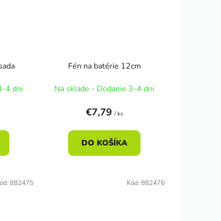
sada
Fén na batérie 12cm
3-4 dni
Na sklade - Dodanie 3-4 dni
€7,79
/ ks
DO KOŠÍKA
ód:
882475
Kód:
882476