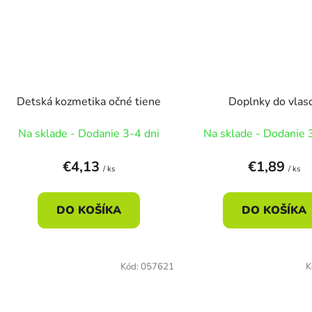
Detská kozmetika očné tiene
Doplnky do vlas
Na sklade - Dodanie 3-4 dni
Na sklade - Dodanie 
€4,13
€1,89
/ ks
/ ks
DO KOŠÍKA
DO KOŠÍKA
Kód:
057621
K