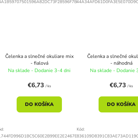
4A1B59707501596A82DC73F28596F7B
44A34AFD61D0FA3E5E070D9
Čelenka a slnečné okuliare mix
Čelenka a slnečné okul
- fialová
- náhodná
Na sklade - Dodanie 3-4 dni
Na sklade - Dodanie 
€6,73
€6,73
/ ks
/ ks
DO KOŠÍKA
DO KOŠÍKA
d:
Kód:
1744FD996D1BC5C60E2B99EE2E2467E
836109D8391C83AE73AD119