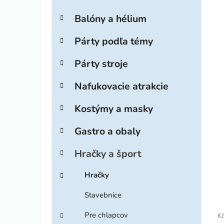
ý
t
p
e
Balóny a hélium
g
i
a
ó
n
Párty podľa témy
r
e
i
Párty stroje
l
e
Nafukovacie atrakcie
Kostýmy a masky
Gastro a obaly
Hračky a šport
Hračky
Stavebnice
Pre chlapcov
Kó