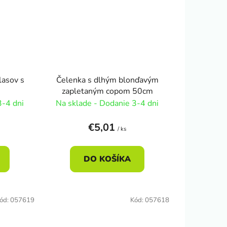
lasov s
Čelenka s dlhým blonďavým
zapletaným copom 50cm
3-4 dni
Na sklade - Dodanie 3-4 dni
€5,01
/ ks
DO KOŠÍKA
ód:
057619
Kód:
057618