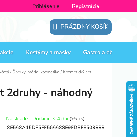
Prihlásenie
Registrácia
PRÁZDNY KOŠÍK
NÁKUPNÝ
KOŠÍK
akcie
Kostýmy a masky
Gastro a obaly
H
včatá
/
Šperky, móda, kozmetika
/
Kozmetický set
t 2druhy - náhodný
Na sklade - Dodanie 3-4 dni
(>5 ks)
8E568A15DF5FF566688E9FDBFE508888