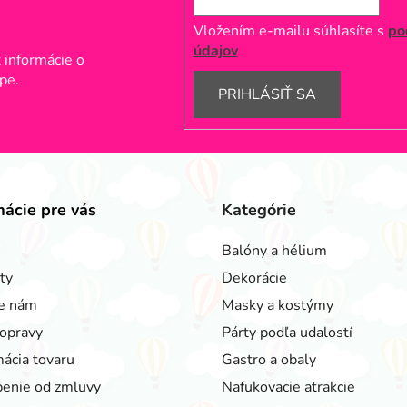
Vložením e-mailu súhlasíte s
po
údajov
 informácie o
pe.
PRIHLÁSIŤ SA
mácie pre vás
Kategórie
Balóny a hélium
ty
Dekorácie
e nám
Masky a kostýmy
opravy
Párty podľa udalostí
ácia tovaru
Gastro a obaly
enie od zmluvy
Nafukovacie atrakcie