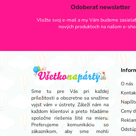
Odoberať newsletter
Vložte svoj e-mail a my Vám budeme zasielať
nových produktoch na našom e-sho
Z
á
Infor
p
ä
O nás
t
Sme tu pre Vás pri každej
Kontak
príležitosti a obozretne sa snažíme
i
Napíšt
vyjsť vám v ústrety. Záleží nám na
e
Ceny d
každom klientovi a preto hľadáme
spoločne riešenia šité na mieru.
Reklam
Preferujeme komunikáciu so
Odstúp
zákazníkom, aby sme mohli