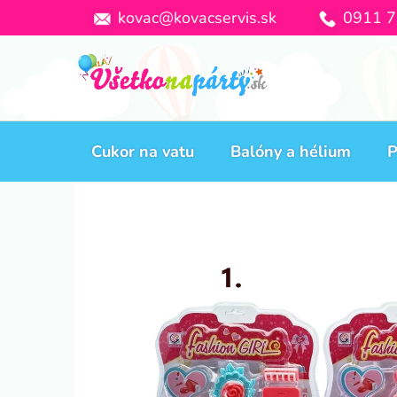
Prejsť
kovac@kovacservis.sk
0911 7
na
obsah
Cukor na vatu
Balóny a hélium
P