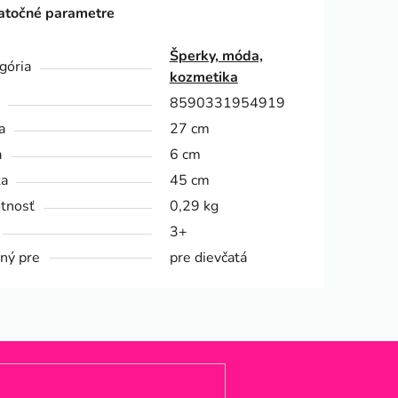
točné parametre
Šperky, móda,
gória
kozmetika
8590331954919
a
27 cm
a
6 cm
ka
45 cm
tnosť
0,29 kg
3+
ný pre
pre dievčatá