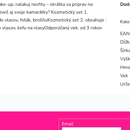
ake-up, nalakuj nechty – skrátka sa priprav na
Doda
zveš aj svoje kamarátky? Kozmetický set 1.
do vlasov, foťák, brošňuKozmetický set 2. obsahuje :
Kate
do vlasov, kefu na vlasyOdporúčaný vek: od 3 rokov
EAN
Dĺžk
Šírk
Výš
Hmo
Vek
Urče
Email