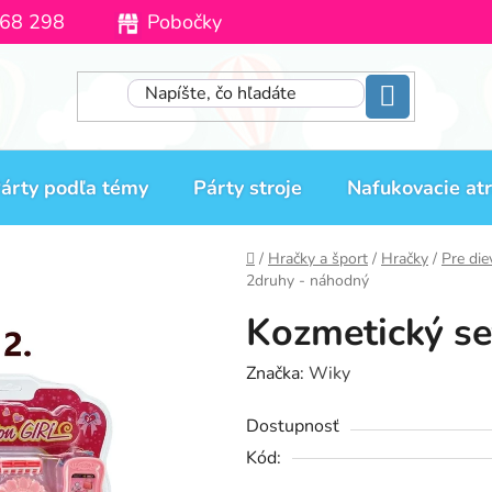
68 298
Pobočky
Moja objednávka
árty podľa témy
Párty stroje
Nafukovacie atr
Domov
/
Hračky a šport
/
Hračky
/
Pre die
2druhy - náhodný
Kozmetický se
Značka:
Wiky
Dostupnosť
Kód: