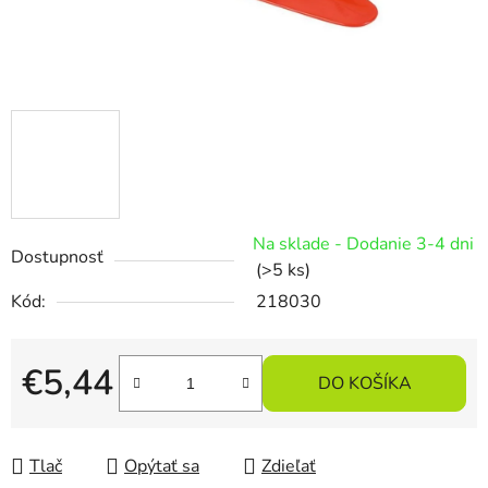
Na sklade - Dodanie 3-4 dni
Dostupnosť
(>5 ks)
Kód:
218030
€5,44
DO KOŠÍKA
Jednotková cena:
Tlač
Opýtať sa
Zdieľať