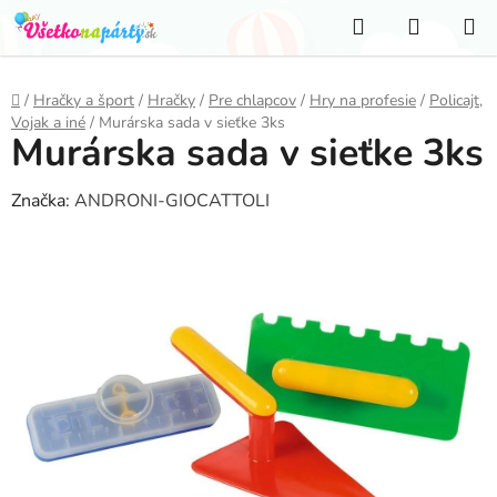
Prejsť
Hľadať
NÁKUP
na
KOŠÍK
obsah
Domov
/
Hračky a šport
/
Hračky
/
Pre chlapcov
/
Hry na profesie
/
Policajt,
Vojak a iné
/
Murárska sada v sieťke 3ks
Murárska sada v sieťke 3ks
Značka:
ANDRONI-GIOCATTOLI