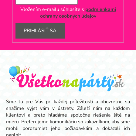
Vložením e-mailu súhlasíte s
podmienkami
ochrany osobných údajov
PRIHLÁSIŤ SA
Z
á
p
ä
t
i
e
Sme tu pre Vás pri každej príležitosti a obozretne sa
snažíme vyjsť vám v ústrety. Záleží nám na každom
klientovi a preto hľadáme spoločne riešenia šité na
mieru. Preferujeme komunikáciu so zákazníkom, aby sme
mohli porozumieť jeho požiadavkám a dokázali ich
naplniť.