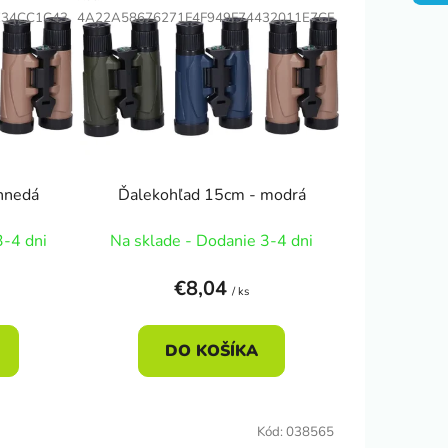
n
E34CC1C43
4A22A58676271F4F949F74432011E7CF
i
e
p
r
o
d
u
hnedá
Ďalekohľad 15cm - modrá
k
t
3-4 dni
Na sklade - Dodanie 3-4 dni
o
v
€8,04
/ ks
DO KOŠÍKA
Kód:
038565