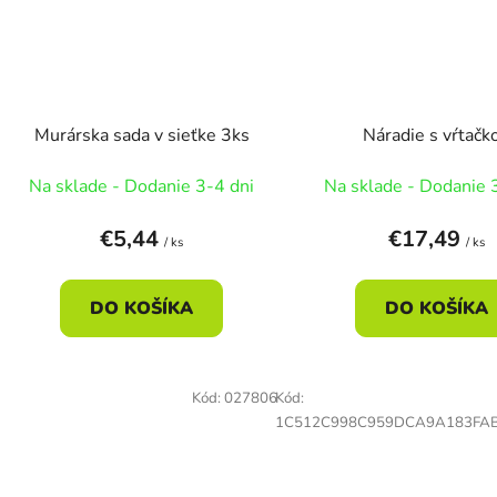
Murárska sada v sieťke 3ks
Náradie s vŕtačk
Na sklade - Dodanie 3-4 dni
Na sklade - Dodanie 
€5,44
€17,49
/ ks
/ ks
DO KOŠÍKA
DO KOŠÍKA
Kód:
027806
Kód:
1C512C998C959DCA9A183FA