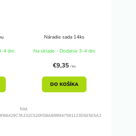
ou
Náradie sada 14ks
3-4 dni
Na sklade - Dodanie 3-4 dni
€9,35
/ ks
DO KOŠÍKA
Kód:
BFB6429C7
A232C520FD8AB9B947591123D5E5E5A2