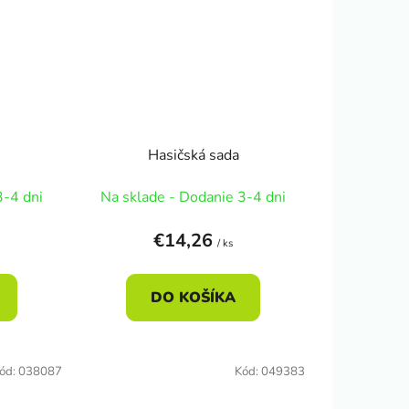
Hasičská sada
3-4 dni
Na sklade - Dodanie 3-4 dni
€14,26
/ ks
DO KOŠÍKA
ód:
038087
Kód:
049383