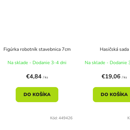
Figúrka robotník stavebnica 7cm
Hasičská sada
Na sklade - Dodanie 3-4 dni
Na sklade - Dodanie 
€4,84
€19,06
/ ks
/ ks
DO KOŠÍKA
DO KOŠÍKA
Kód:
449426
K