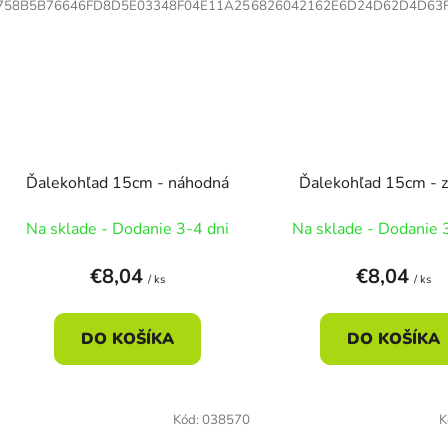
758B5B76646FD8D5E03348F04E11A25
6826042162E6D24D62D4D63
Ďalekohľad 15cm - náhodná
Ďalekohľad 15cm - 
Na sklade - Dodanie 3-4 dni
Na sklade - Dodanie 
€8,04
€8,04
/ ks
/ ks
DO KOŠÍKA
DO KOŠÍKA
Kód:
038570
K