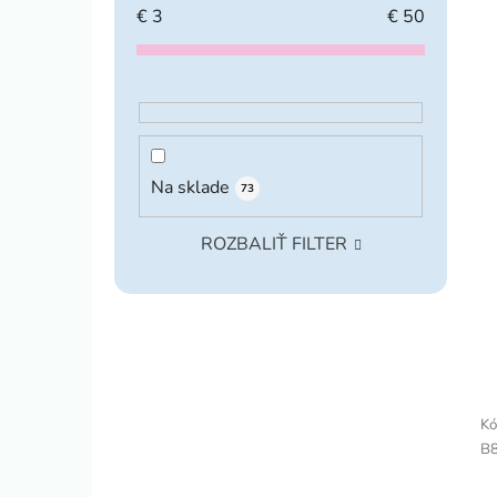
€
3
€
50
Na sklade
73
ROZBALIŤ FILTER
Kó
B