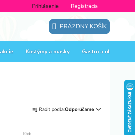
Prihlásenie
Registrácia
PRÁZDNY KOŠÍK
NÁKUPNÝ
KOŠÍK
akcie
Kostýmy a masky
Gastro a obaly
H
R
Radiť podľa:
Odporúčame
a
d
e
Kód: