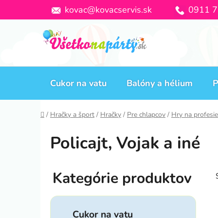
Prejsť
kovac@kovacservis.sk
0911 7
na
obsah
Cukor na vatu
Balóny a hélium
P
Domov
/
Hračky a šport
/
Hračky
/
Pre chlapcov
/
Hry na profesie
Policajt, Vojak a iné
B
o
č
K
Preskočiť
n
a
Cukor na vatu
kategórie