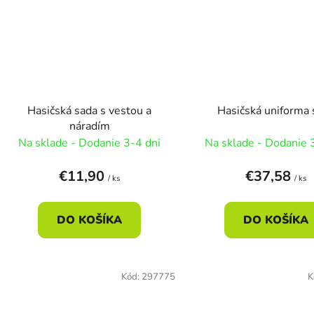
Hasičská sada s vestou a
Hasičská uniforma 
náradím
Na sklade - Dodanie 3-4 dni
Na sklade - Dodanie 
€11,90
€37,58
/ ks
/ ks
DO KOŠÍKA
DO KOŠÍKA
Kód:
297775
K