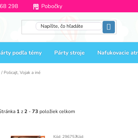
68 298
Pobočky
Moja objednávka
árty podľa témy
Párty stroje
Nafukovacie atr
/
Policajt, Vojak a iné
Stránka
1
z
2
-
73
položiek celkom
V
Kód:
296757
Kód: