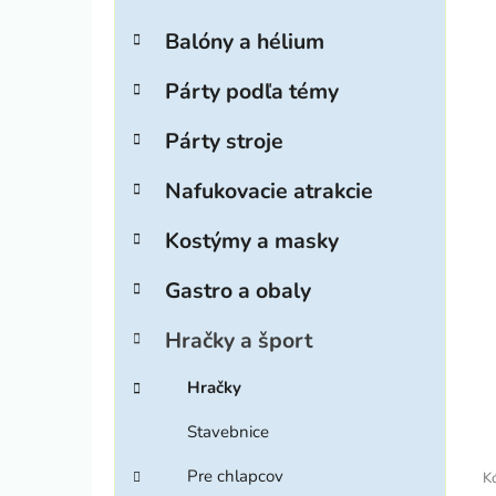
ý
t
p
e
Balóny a hélium
g
i
a
ó
n
Párty podľa témy
r
e
i
Párty stroje
l
e
Nafukovacie atrakcie
Kostýmy a masky
Gastro a obaly
Hračky a šport
Hračky
Stavebnice
Pre chlapcov
K