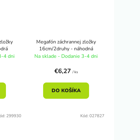
zložky
Megafón záchrannej zložky
odrá
16cm/2druhy - náhodná
3-4 dni
Na sklade - Dodanie 3-4 dni
€6,27
/ ks
DO KOŠÍKA
ód:
299930
Kód:
027827