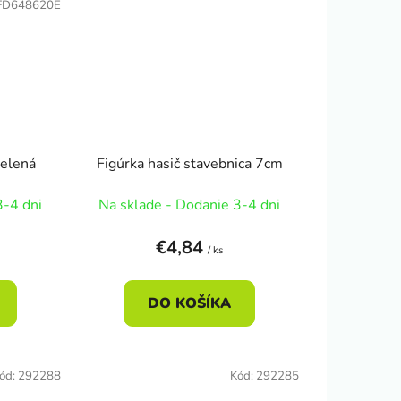
FD648620E
zelená
Figúrka hasič stavebnica 7cm
3-4 dni
Na sklade - Dodanie 3-4 dni
€4,84
/ ks
DO KOŠÍKA
ód:
292288
Kód:
292285