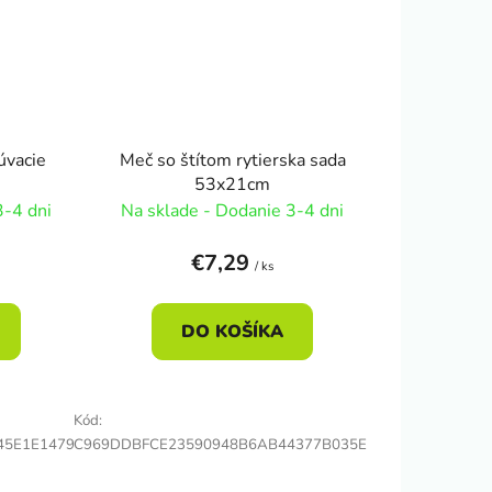
úvacie
Meč so štítom rytierska sada
53x21cm
3-4 dni
Na sklade - Dodanie 3-4 dni
€7,29
/ ks
DO KOŠÍKA
Kód:
45E1E1479
C969DDBFCE23590948B6AB44377B035E