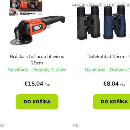
ý
64AC4949F845EDD18B6D0C5
p
s
p
r
o
d
Brúska s točiacou hlavicou
Ďalekohľad 15cm - 
u
29cm
k
Na sklade - Dodanie 3-4 dni
Na sklade - Dodanie 
t
o
€15,04
€8,04
/ ks
/ ks
v
DO KOŠÍKA
DO KOŠÍKA
ód:
Kód: