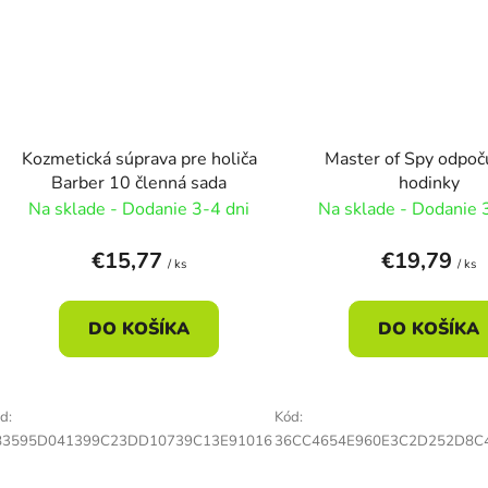
Kozmetická súprava pre holiča
Master of Spy odpoč
Barber 10 členná sada
hodinky
Na sklade - Dodanie 3-4 dni
Na sklade - Dodanie 
€15,77
€19,79
/ ks
/ ks
DO KOŠÍKA
DO KOŠÍKA
d:
Kód:
83595D041399C23DD10739C13E91016
36CC4654E960E3C2D252D8C