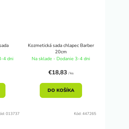
sada
Kozmetická sada chlapec Barber
20cm
3-4 dni
Na sklade - Dodanie 3-4 dni
€18,83
/ ks
DO KOŠÍKA
ód:
013737
Kód:
447265