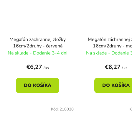
Megafón záchrannej zložky
Megafón záchrannej 
16cm/2druhy - červená
16cm/2druhy - m
Na sklade - Dodanie 3-4 dni
Na sklade - Dodanie 
€6,27
€6,27
/ ks
/ ks
DO KOŠÍKA
DO KOŠÍKA
Kód:
218030
K